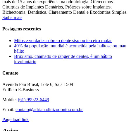
mais de 15 anos de experiência na odontologia. Oferecemos
Cirurgias de Implantes Dentários, Próteses sobre Implantes,
Bichectomia, Dentística, Clareamento Dental e Exodontias Simples.
Saiba mais
Postagens rescentes
Mitos e verdades sobre o dente siso ou terceiro molar
40% da população mundial é acometida pela halitose ou mau
hálito
Bruxismo, chamado de ranger de dentes, é um hábito
involuntário
Contato
Avenida Pau Brasil, Lote 6, Sala 1509
Edifício E-Business
Mobile:
(61) 99922-6449
Email:
contato@adrianadinizodonto.com.br
Page load link